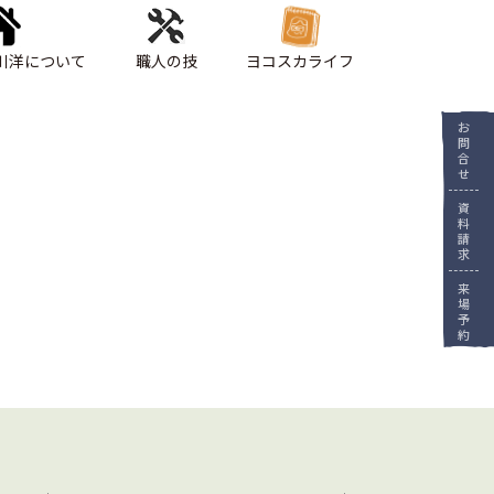
川洋について
職人の技
ヨコスカライフ
お
問
合
せ
資
料
請
求
来
場
予
約