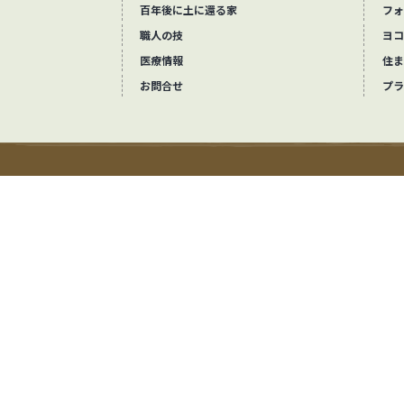
百年後に土に還る家
フォ
職人の技
ヨコ
医療情報
住ま
お問合せ
プラ